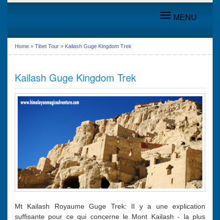
Toggle
MENU
navigation
Home
»
Tibet Tour
»
Kailash Guge Kingdom Trek
Kailash Guge Kingdom Trek
Mt Kailash Royaume Guge Trek: Il y a une explication
suffisante pour ce qui concerne le Mont Kailash - la plus