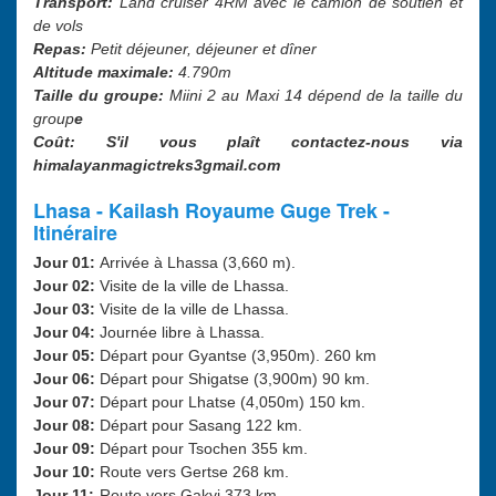
Transport:
Land cruiser 4RM avec le camion de soutien et
de vols
Repas:
Petit déjeuner, déjeuner et dîner
Altitude maximale:
4.790m
Taille du groupe:
Miini 2 au Maxi 14 dépend de la taille du
group
e
Coût: S'il vous plaît contactez-nous via
himalayanmagictreks3gmail.com
Lhasa - Kailash Royaume Guge Trek -
Itinéraire
Jour 01:
Arrivée à Lhassa (3,660 m).
Jour 02:
Visite de la ville de Lhassa.
Jour 03:
Visite de la ville de Lhassa.
Jour 04
:
Journée libre à Lhassa.
Jour 05:
Départ pour Gyantse (3,950m). 260 km
Jour 06:
Départ pour Shigatse (3,900m) 90 km.
Jour 07:
Départ pour Lhatse (4,050m) 150 km.
Jour 08:
Départ pour Sasang 122 km.
Jour 09:
Départ pour Tsochen 355 km.
Jour 10:
Route vers Gertse 268 km.
Jour 11:
Route vers Gakyi 373 km.