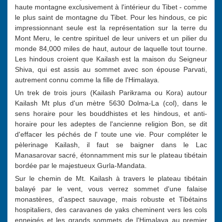
haute montagne exclusivement à l'intérieur du Tibet - comme
le plus saint de montagne du Tibet. Pour les hindous, ce pic
impressionnant seule est la représentation sur la terre du
Mont Meru, le centre spirituel de leur univers et un pilier du
monde 84,000 miles de haut, autour de laquelle tout tourne.
Les hindous croient que Kailash est la maison du Seigneur
Shiva, qui est assis au sommet avec son épouse Parvati,
autrement connu comme la fille de l'Himalaya.
Un trek de trois jours (Kailash Parikrama ou Kora) autour
Kailash Mt plus d'un mètre 5630 Dolma-La (col), dans le
sens horaire pour les bouddhistes et les hindous, et anti-
horaire pour les adeptes de l'ancienne religion Bon, se dit
d'effacer les péchés de l' toute une vie. Pour compléter le
pèlerinage Kailash, il faut se baigner dans le Lac
Manasarovar sacré, étonnamment mis sur le plateau tibétain
bordée par le majestueux Gurla-Mandata.
Sur le chemin de Mt. Kailash à travers le plateau tibétain
balayé par le vent, vous verrez sommet d'une falaise
monastères, d'aspect sauvage, mais robuste et Tibétains
hospitaliers, des caravanes de yaks cheminent vers les cols
enneigés et les grands sommets de l'Himalaya au premier