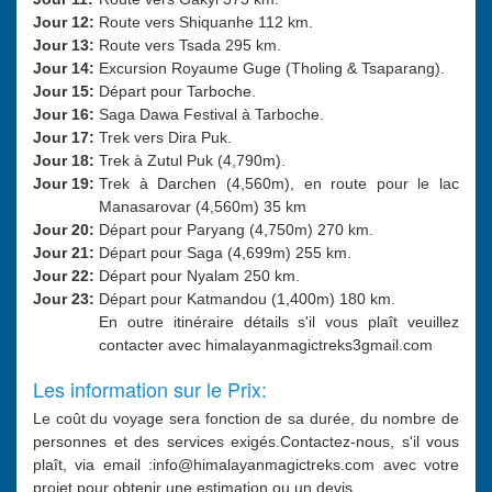
Jour 12:
Route vers Shiquanhe 112 km.
Jour 13:
Route vers Tsada 295 km.
Jour 14:
Excursion Royaume Guge (Tholing & Tsaparang).
Jour 15:
Départ pour Tarboche.
Jour 16
:
Saga Dawa Festival à Tarboche.
Jour 17:
Trek vers Dira Puk.
Jour 18:
Trek à Zutul Puk (4,790m).
Jour 19:
Trek à Darchen (4,560m), en route pour le lac
Manasarovar (4,560m) 35 km
Jour 20:
Départ pour Paryang (4,750m) 270 km.
Jour 21:
Départ pour Saga (4,699m) 255 km.
Jour 22:
Départ pour Nyalam 250 km.
Jour 23:
Départ pour Katmandou (1,400m) 180 km.
En outre itinéraire détails s'il vous plaît veuillez
contacter avec himalayanmagictreks3gmail.com
Les information sur le Prix:
Le coût du voyage sera fonction de sa durée, du nombre de
personnes et des services exigés.Contactez-nous, s'il vous
plaît, via email :info@himalayanmagictreks.com avec votre
projet pour obtenir une estimation ou un devis.