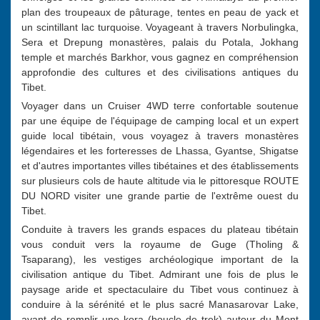
plan des troupeaux de pâturage, tentes en peau de yack et
un scintillant lac turquoise. Voyageant à travers Norbulingka,
Sera et Drepung monastères, palais du Potala, Jokhang
temple et marchés Barkhor, vous gagnez en compréhension
approfondie des cultures et des civilisations antiques du
Tibet.
Voyager dans un Cruiser 4WD terre confortable soutenue
par une équipe de l'équipage de camping local et un expert
guide local tibétain, vous voyagez à travers monastères
légendaires et les forteresses de Lhassa, Gyantse, Shigatse
et d'autres importantes villes tibétaines et des établissements
sur plusieurs cols de haute altitude via le pittoresque ROUTE
DU NORD visiter une grande partie de l'extrême ouest du
Tibet.
Conduite à travers les grands espaces du plateau tibétain
vous conduit vers la royaume de Guge (Tholing &
Tsaparang), les vestiges archéologique important de la
civilisation antique du Tibet. Admirant une fois de plus le
paysage aride et spectaculaire du Tibet vous continuez à
conduire à la sérénité et le plus sacré Manasarovar Lake,
avant de remplir une kora (boucle de trek) autour du Mont